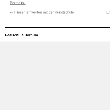
Permalink
.
←
Fliesen entwerfen mit der Kunstschule
E
Realschule Dornum