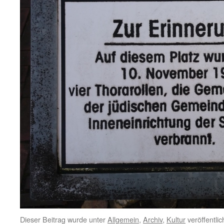
Dieser Beitrag wurde unter
Allgemein
,
Archiv
,
Kultur
veröffentlic