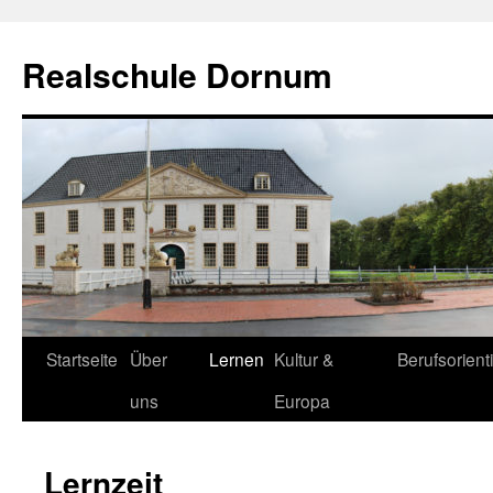
Zum
Inhalt
Realschule Dornum
springen
Startseite
Über
Lernen
Kultur &
Berufsorient
uns
Europa
Lernzeit