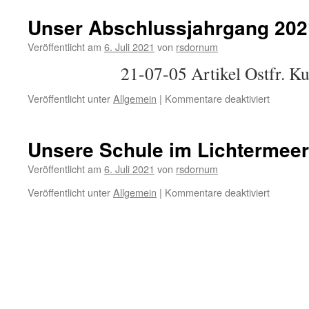
Unser Abschlussjahrgang 202
Veröffentlicht am
6. Juli 2021
von
rsdornum
21-07-05 Artikel Ostfr. Kur
für
Veröffentlicht unter
Allgemein
|
Kommentare deaktiviert
Unser
Abschlus
2021
Unsere Schule im Lichtermeer
Veröffentlicht am
6. Juli 2021
von
rsdornum
für
Veröffentlicht unter
Allgemein
|
Kommentare deaktiviert
Unsere
Schule
im
Lichterm