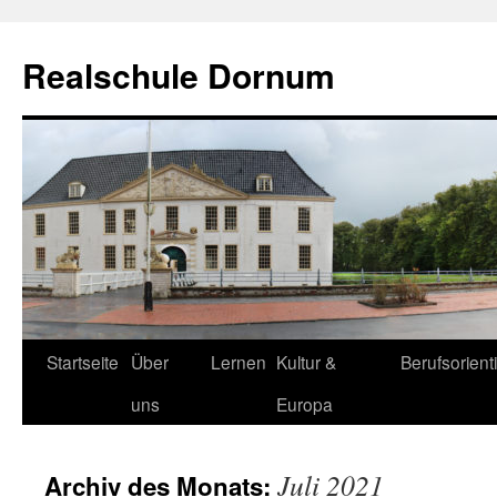
Zum
Inhalt
Realschule Dornum
springen
Startseite
Über
Lernen
Kultur &
Berufsorient
uns
Europa
Juli 2021
Archiv des Monats: