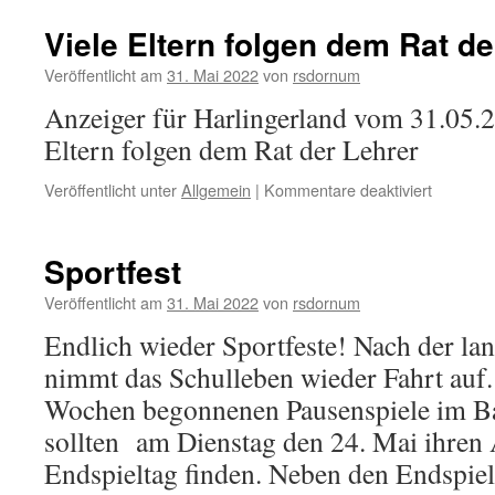
Viele Eltern folgen dem Rat de
Veröffentlicht am
31. Mai 2022
von
rsdornum
Anzeiger für Harlingerland vom 31.05.2
Eltern folgen dem Rat der Lehrer
für
Veröffentlicht unter
Allgemein
|
Kommentare deaktiviert
Viele
Eltern
folgen
Sportfest
dem
Rat
Veröffentlicht am
31. Mai 2022
von
rsdornum
der
Endlich wieder Sportfeste! Nach der l
Lehrer
nimmt das Schulleben wieder Fahrt auf.
Wochen begonnenen Pausenspiele im Ba
sollten am Dienstag den 24. Mai ihren
Endspieltag finden. Neben den Endspie