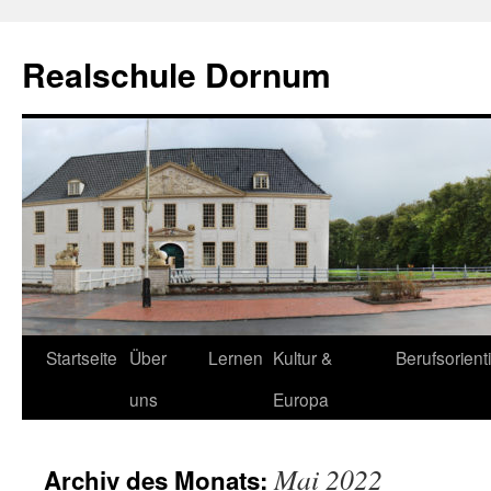
Zum
Inhalt
Realschule Dornum
springen
Startseite
Über
Lernen
Kultur &
Berufsorient
uns
Europa
Mai 2022
Archiv des Monats: