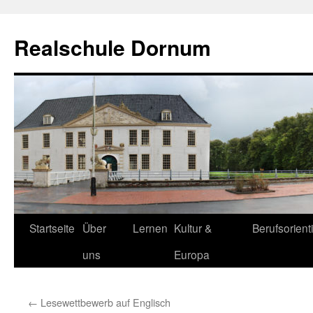
Zum
Inhalt
Realschule Dornum
springen
Startseite
Über
Lernen
Kultur &
Berufsorient
uns
Europa
←
Lesewettbewerb auf Englisch