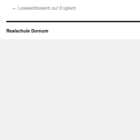
←
Lesewettbewerb auf Englisch
Realschule Dornum