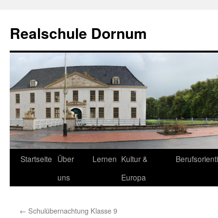
Zum
Inhalt
Realschule Dornum
springen
Startseite
Über
Lernen
Kultur &
Berufsorient
uns
Europa
←
Schulübernachtung Klasse 9