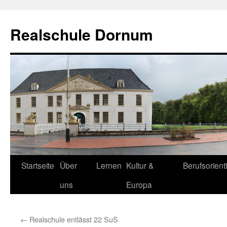
Zum
Inhalt
Realschule Dornum
springen
Startseite
Über
Lernen
Kultur &
Berufsorient
uns
Europa
←
Realschule entlässt 22 SuS