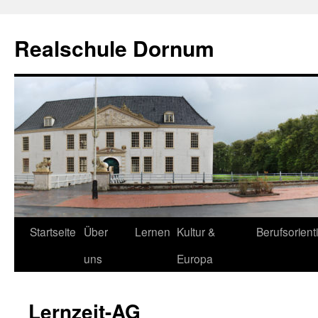
Zum
Inhalt
Realschule Dornum
springen
Startseite
Über
Lernen
Kultur &
Berufsorient
uns
Europa
Lernzeit-AG