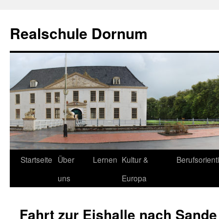
Zum
Inhalt
Realschule Dornum
springen
Startseite
Über
Lernen
Kultur &
Berufsorient
uns
Europa
Fahrt zur Eishalle nach Sande