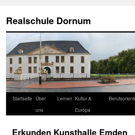
Zum
Inhalt
Realschule Dornum
springen
Startseite
Über
Lernen
Kultur &
Berufsorient
uns
Europa
Erkunden Kunsthalle Emden